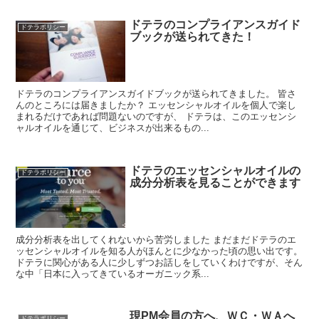
ドテラのコンプライアンスガイド
ドテラポリシー
ブックが送られてきた！
ドテラのコンプライアンスガイドブックが送られてきました。 皆さ
んのところには届きましたか？ エッセンシャルオイルを個人で楽し
まれるだけであれば問題ないのですが、 ドテラは、このエッセンシ
ャルオイルを通じて、ビジネスが出来るもの...
ドテラのエッセンシャルオイルの
ドテラポリシー
成分分析表を見ることができます
成分分析表を出してくれないから苦労しました まだまだドテラのエ
ッセンシャルオイルを知る人がほんとに少なかった頃の思い出です。
ドテラに関心がある人に少しずつお話しをしていくわけですが、そん
な中「日本に入ってきているオーガニック系...
現PM会員の方へ、ＷＣ・ＷＡへ
ドテラポリシー