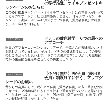
の移行推進、オイルプレゼントキ
ャンペーンのお知らせ
この移行推進キャンペーン（オイルプレゼント）は高木個人が行って
いるものです。ドテラ社とは関係ありません。 オイルプレゼントキ
ャンペーン期限：2018年12月末まで PM会員（愛用者会員）の制度
が、2019年1月31日をもって...
ドテラの健康哲学 ６つの層への
ドテラポリシー
アプローチ
昨日のアフターコンベンションツアーで、千原さんが興味深いことを
お話しされていました。 それは、ドテラの健康哲学についての説明
のところだったと思います。 ドテラの健康哲学は、人がより健康的
でかつ生産的な生活を送るための要素とし５つ...
【今だけ無料】PM会員（愛用者
ドテラポリシー
会員）制度終了に伴う、アップグ
レードのお願い
昔からの会員の方で、現在ＰＭ会員（愛用者会員）の方に重要なお知
らせです。 2018年3月にもドテラ社より通知が行っていると思います
が、従来から設けてありました、PM会員（愛用者会員）の制度の廃
止の時期が明確になりました。 PM会...