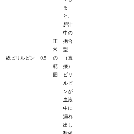
る
と、
胆汁
中の
正
抱合
常
型
総ビリルビン
0.5
の
（直
範
接）
囲
ビリ
ルビ
ンが
血液
中に
漏れ
出し
数値