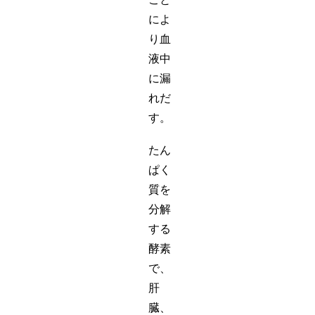
によ
り血
液中
に漏
れだ
す。
たん
ぱく
質を
分解
する
酵素
で、
肝
臓、