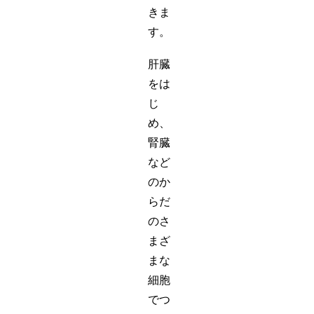
きま
す。
肝臓
をは
じ
め、
腎臓
など
のか
らだ
のさ
まざ
まな
細胞
でつ