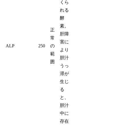
くら
れる
酵
素。
正
肝障
常
害に
ALP
250
の
より
範
胆汁
囲
うっ
滞が
生じ
る
と、
胆汁
中に
存在