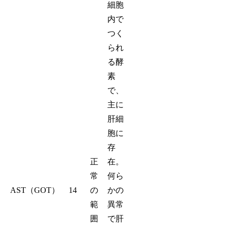
細胞
内で
つく
られ
る酵
素
で、
主に
肝細
胞に
存
正
在。
常
何ら
AST（GOT）
14
の
かの
範
異常
囲
で肝