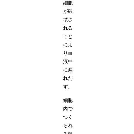
細胞
が破
壊さ
れる
こと
によ
り血
液中
に漏
れだ
す。
細胞
内で
つく
られ
る酵