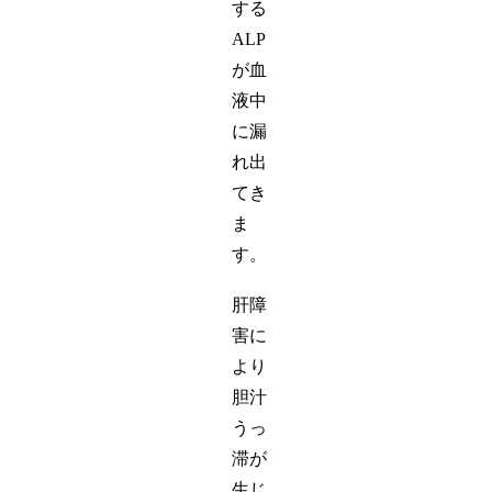
する
ALP
が血
液中
に漏
れ出
てき
ま
す。
肝障
害に
より
胆汁
うっ
滞が
生じ