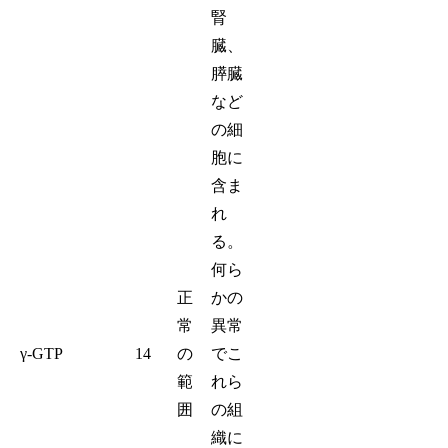
腎
臓、
膵臓
など
の細
胞に
含ま
れ
る。
何ら
正
かの
常
異常
γ-GTP
14
の
でこ
範
れら
囲
の組
織に