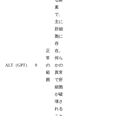
素
で、
主に
肝細
胞に
存
正
在。
常
何ら
ALT（GPT）
9
の
かの
範
異常
囲
で肝
細胞
が破
壊さ
れる
こと