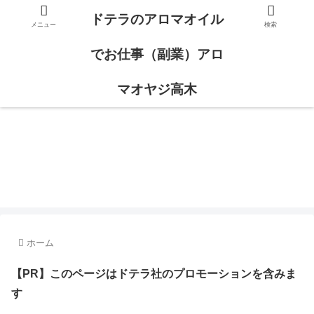
ドテラのアロマオイル
メニュー
検索
でお仕事（副業）アロ
マオヤジ高木
ドテラのエッセンシャルオイルを使って、大好きなアロマで一緒に楽しくお仕
事（副業）しませんか。ビジネスパートナ募集中です。
ホーム
【PR】このページはドテラ社のプロモーションを含みま
す